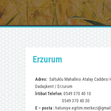
Erzurum
Adres:
Saltuklu Mahallesi Atalay Caddesi 
Dadaşkent / Erzurum
İrtibat Telefon:
0549 370 40 10
0549 370 40 30
E – posta :
hatuniye.egitim.merkezi@gmai