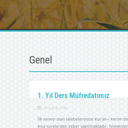
Genel
1. Yıl Ders Müfredatımız
18 Şubat 2020
İlk senesi olan talebelerimize Kur’an-ı Kerim de
kısa surelerden ezber yapılmaktadır. İsteyenle